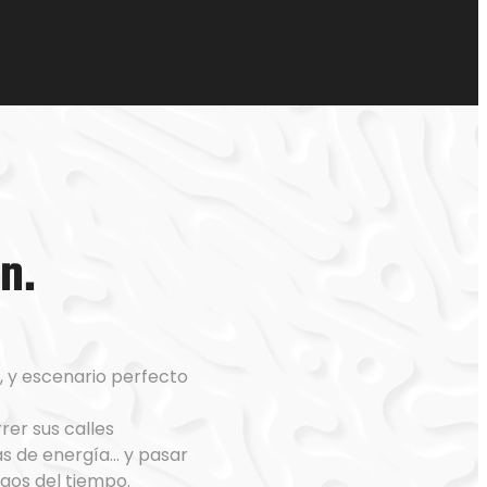
n.
a, y escenario perfecto
rer sus calles
as de energía… y pasar
tigos del tiempo.