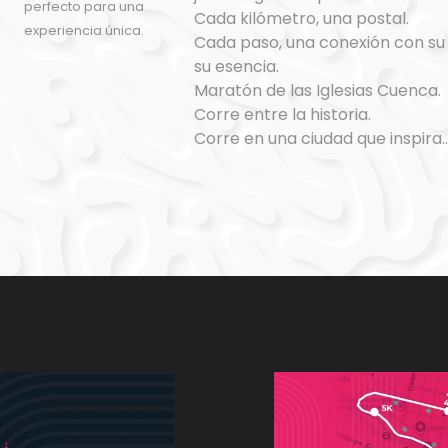
perfecto para una
Cada kilómetro, una postal.
experiencia única.
Cada paso, una conexión con su a
su esencia.
Maratón de las Iglesias Cuenca.
Corre entre la historia.
Corre en una ciudad que inspira