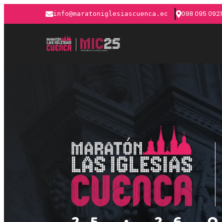
098 095 0921
info@maratoniglesiascuenca.ec