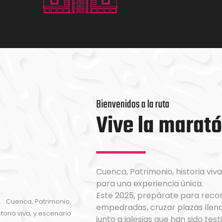
Bienvenidos a la ruta
Vive la marató
Cuenca, Patrimonio, historia viv
para una experiencia única.
Este 2025, prepárate para recor
Cuenca, Patrimonio,
empedradas, cruzar plazas llen
storia viva, y escenario
junto a iglesias que han sido tes