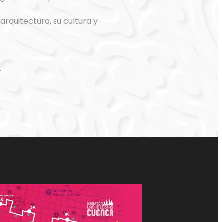
rquitectura, su cultura y
…